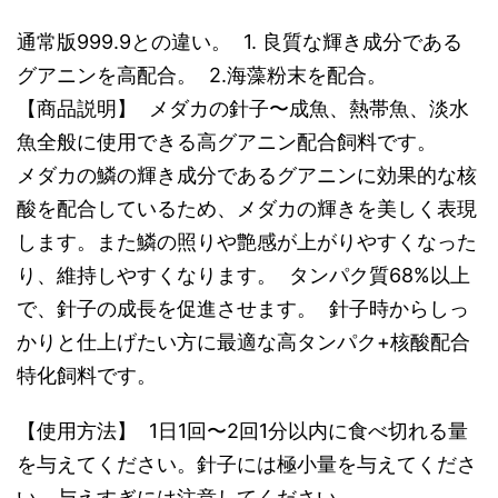
通常版999.9との違い。 1. 良質な輝き成分である
グアニンを高配合。 2.海藻粉末を配合。
【商品説明】 メダカの針子〜成魚、熱帯魚、淡水
魚全般に使用できる高グアニン配合飼料です。
メダカの鱗の輝き成分であるグアニンに効果的な核
酸を配合しているため、メダカの輝きを美しく表現
します。また鱗の照りや艶感が上がりやすくなった
り、維持しやすくなります。 タンパク質68%以上
で、針子の成長を促進させます。 針子時からしっ
かりと仕上げたい方に最適な高タンパク+核酸配合
特化飼料です。
【使用方法】 1日1回〜2回1分以内に食べ切れる量
を与えてください。針子には極小量を与えてくださ
い。与えすぎには注意してください。