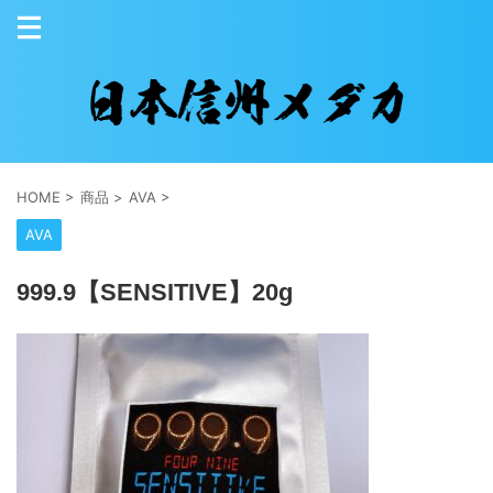
HOME
>
商品
>
AVA
>
AVA
999.9【SENSITIVE】20g