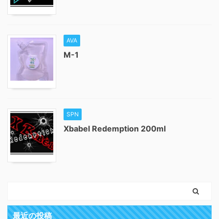
AVA
M-1
SPN
Xbabel Redemption 200ml
最近の投稿