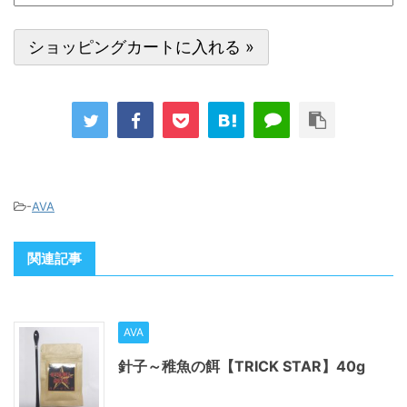
-
AVA
関連記事
AVA
針子～稚魚の餌【TRICK STAR】40g