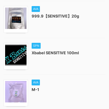
AVA
999.9【SENSITIVE】20g
SPN
Xbabel SENSITIVE 100ml
AVA
M-1