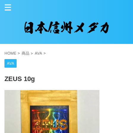
HOME
>
商品
>
AVA
>
AVA
ZEUS 10g